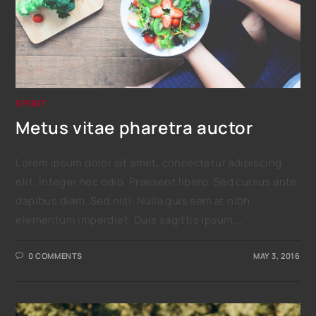
SPORT
Metus vitae pharetra auctor
Lorem ipsum dolor sit amet, consectetur adipiscing
elit. Integer nec odio. Praesent libero. Sed cursus ante
dapibus diam. Sed nisi. Nulla quis sem at nibh
elementum imperdiet. Duis sagittis ipsum.…
0 COMMENTS
MAY 3, 2016